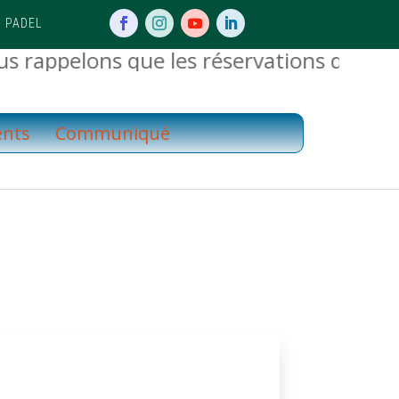
 PADEL
rappelons que les réservations des padel
ents
Communiqué
2