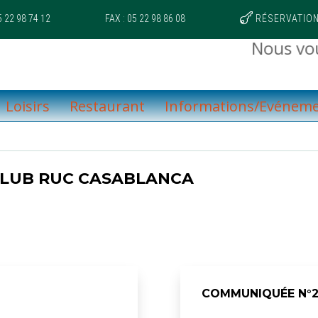

 22 98 74 12
FAX : 05 22 98 86 08
RÉSERVATION
Nous vous 
Loisirs
Restaurant
Informations/Evénem
CLUB RUC CASABLANCA
COMMUNIQUÉE N°