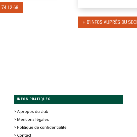
 74 12 68
+ D'INFOS AUPRÈS DU SECR
INFOS PRATIQUES
> A propos du club
> Mentions légales
> Politique de confidentialité
> Contact