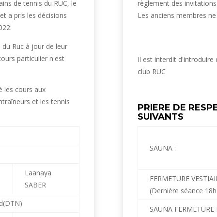
rains de tennis du RUC, le
règlement des invitations
t a pris les décisions
Les anciens membres ne s
022:
du Ruc à jour de leur
cours particulier n'est
Il est interdit d'introduir
club RUC
é les cours aux
ntraîneurs et les tennis
PRIERE DE RESP
SUIVANTS
SAUNA :
Laanaya
FERMETURE VESTIAI
SABER
(Dernière séance 18h
d(DTN)
SAUNA FERMETURE 